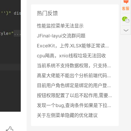
客服
热门反馈
扫描二
性能监控菜单无法显示
JFinal-layui交流群问题
ExcelKit，上传.XLSX能够正常读取数据库，上传.XLS读取结束空指针
cpu飚高，xnio线程垃圾无法回收
当前系统不支持数据权限，只支持角色权限吗？？？
高星大佬能不能出个分析前端代码的教程
目前用户角色绑定是绑定的用户登录名,后期能否改成绑定用户id
按钮权限配置了以后不起作用,需要怎么处理
发现一个bug,查询条件如果是下拉树,那么点击清空按钮会清除不掉
关于左侧菜单隐藏的优化建议