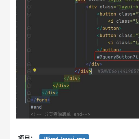
项目：
JFinal-layui-pro