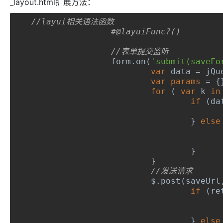
_layout.html扩展方法：
//layui相关语法函数
#@layuiFunc?()
//表单提交监听
		form
.
on
(
'submit(saveFo
var
 data 
=
 jQu
var
params
=
{
for
(
var
 k 
in
if
(
da
}
else
}
}
//
			$
.
post
(
saveUrl
if
(
re
}
else