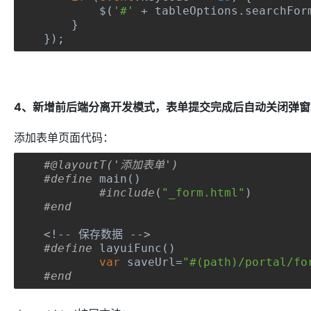
	$
(
'#'
+
 tableOptions
.
searchFor
}
});
4、新增前后端分离开发模式，表单提交完成后自动关闭弹
添加表单页面代码：
#@layoutT('添加表单')
#define
 main
()
#include
(
"_form.html"
)
#end
<!--
保存数据
-->
#define
 layuiFunc
()
var
 saveUrl
=
"#(path)/portal/fo
#end