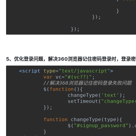
}
});
});
5、优化登录问题，解决360浏览器记住密码登录时，登录
<script
type
=
"text/javascript"
>
var
 vc
=
"#(vc??)"
;
//解决360浏览器记住密码登录失败问题
	$
(
function
(){
		changeType
(
'text'
);
		setTimeout
(
"changeType
});
function
 changeType
(
type
){
		$
(
"#signup_password"
).
}