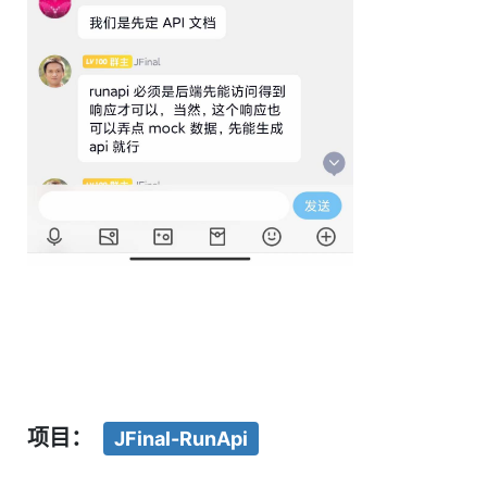
项目：
JFinal-RunApi