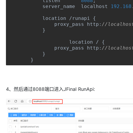
        listen       
8088
;
        server_name  localhost 
192.168
        location 
/
runapi 
{
            proxy_pass http
:
//localhos
}
		 location 
/
{
            proxy_pass http
:
//localhos
}
}
4、然后通过8088端口进入JFinal RunApi: