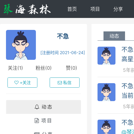
首页
项目
分享
不急
动态
不急
[注册时间 2021-06-24]
高星
关注(1)
粉丝(0)
赞(0)
5年
+关注
私信
不急
当前
5年
动态
项目
不急
@琴