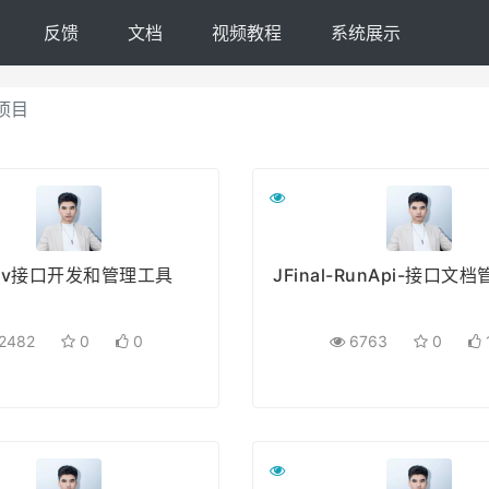
反馈
文档
视频教程
系统展示
项目
Dev接口开发和管理工具
JFinal-RunApi-接口文
2482
0
0
6763
0