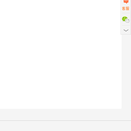
客服
扫描二