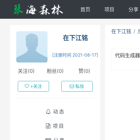
首页
项目
分享
在下江铭
在下江铭
[注册时间 2021-08-17]
代码生成器
关注(0)
粉丝(0)
赞(0)
+关注
私信
动态
项目