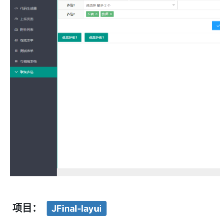
项目：
JFinal-layui