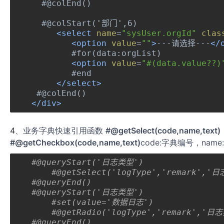
  #@colEnd()
  #@colStart('部门',6)
<select
name
=
"sysUser.orgId"
clas
<option
value
=
""
>
---请选择---
</
	#for(data:orgList)
<option
value
=
"#(data.value??)
       	#end
</select>
 #@colEnd()
</div>
4
、业务字典快速引用函数
#@getSelect(code,name,text)
#@getCheckbox(code,name,text)
code:字典编号，nam
#@queryStart('日志类型')
#@getSelect('logType','remark','
#@queryEnd()
#@queryStart('日志类型')
#set(value='数据日志')
#@queryEnd()