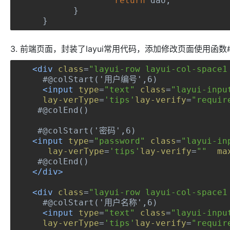
return
 dao
;
}
}
3. 前端页面，封装了layui常用代码，添加修改页面使用函数#@col
<div
class
=
"layui-row layui-col-space1
  #@colStart('用户编号',6
<input
type
=
"text"
class
=
"layui-inpu
lay-verType
=
'tips'
lay-verify
=
"requir
 #@colEnd()
 #@colStart('密码',6)
<input
type
=
"password"
class
=
"layui-in
lay-verType
=
'tips'
lay-verify
=
""
ma
 #@colEnd()
</div>
<div
class
=
"layui-row layui-col-space1
  #@colStart('用户名称',6)
<input
type
=
"text"
class
=
"layui-inpu
lay-verType
=
'tips'
lay-verify
=
"requir