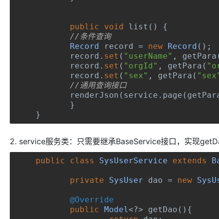
public
void
 list
()
{
//条件查询
Record
 record 
=
new
Record
();
	record
.
set
(
"userName"
,
 getPara
	record
.
set
(
"orgId"
,
 getPara
(
"o
	record
.
set
(
"sex"
,
 getPara
(
"sex
//通用查询接口
	renderJson
(
service
.
page
(
getPar
}
}
2. service服务类：只需要继承BaseService接口，
public
class
SysUserService
extends
B
private
SysUser
 dao 
=
new
SysU
@Override
public
Model
<?>
 getDao
(){