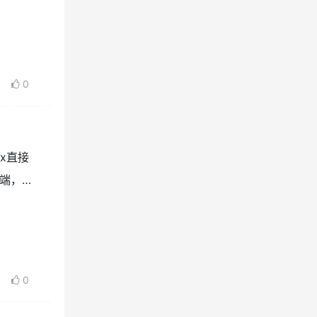
的能力，却
0
ax直接
端，所