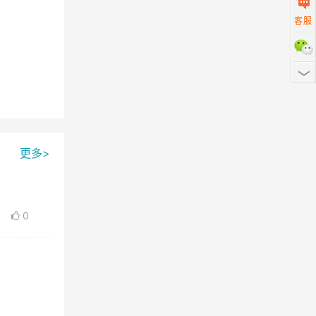
客服
扫描二
更多>
0