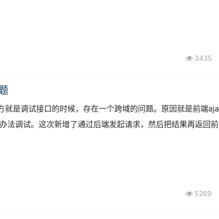
增加权限
tman于一身的接口管理系统。它有四大能力：1、它拥有swagger一样
3435
问题
满意的地方就是调试接口的时候，存在一个跨域的问题。原因就是前端aj
办法调试。这次新增了通过后端发起请求，然后把结果再返回前