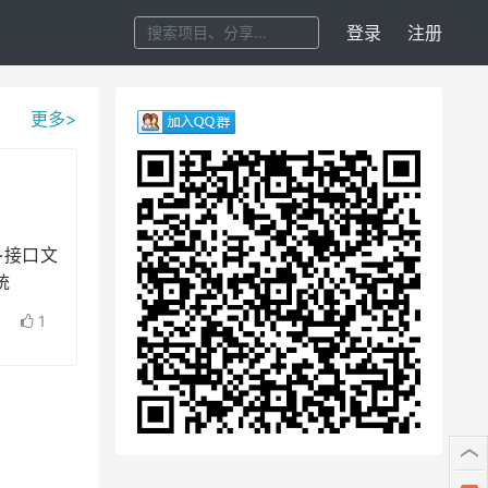
登录
注册
更多>
pi-接口文
统
1