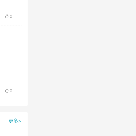
，无感
0
0