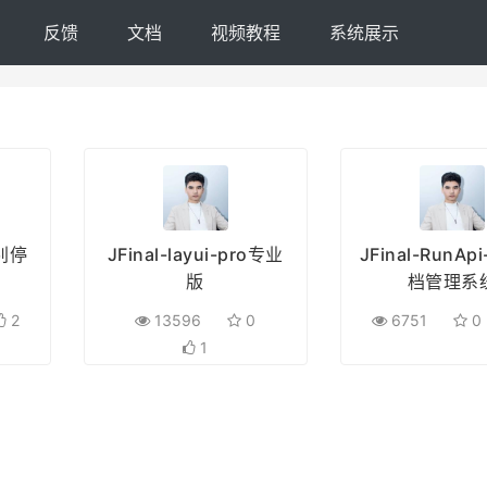
反馈
文档
视频教程
系统展示
识别停
JFinal-layui-pro专业
JFinal-RunA
版
档管理系
2
13596
0
6751
0
1