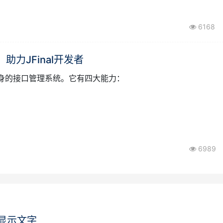
琐和需要重启系统的缺点。代码生成器实现多数据源一条龙服务
6168
，助力JFinal开发者
tman于一身的接口管理系统。它有四大能力：
6989