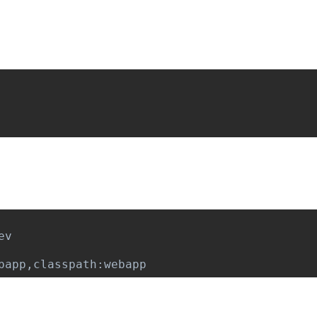
ev
bapp
,
classpath
:
webapp