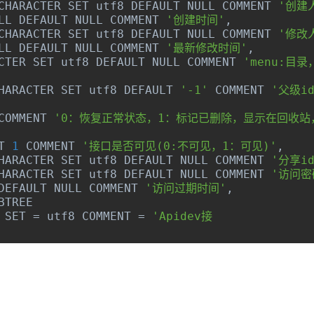
CHARACTER SET utf8 DEFAULT NULL COMMENT 
'创建
LL DEFAULT NULL COMMENT 
'创建时间'
,
CHARACTER SET utf8 DEFAULT NULL COMMENT 
'修改
LL DEFAULT NULL COMMENT 
'最新修改时间'
,
CTER SET utf8 DEFAULT NULL COMMENT 
'menu:目录
HARACTER SET utf8 DEFAULT 
'-1'
 COMMENT 
'父级i
COMMENT 
'0：恢复正常状态，1：标记已删除，显示在回收站
T 
1
 COMMENT 
'接口是否可见(0:不可见，1：可见)'
,
HARACTER SET utf8 DEFAULT NULL COMMENT 
'分享id
HARACTER SET utf8 DEFAULT NULL COMMENT 
'访问密
DEFAULT NULL COMMENT 
'访问过期时间'
,
BTREE
 SET 
=
 utf8 COMMENT 
=
'Apidev接