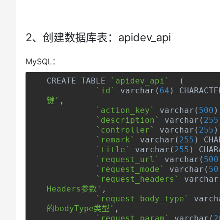
2、创建数据库表：apidev_api
MySQL：
CREATE TABLE 
`apidev_api`
(
`id`
 varchar
(
64
)
 CHARACTE
键'
,
`action_key`
 varchar
(
500
)
`description`
 varchar
(
255
`controller`
 varchar
(
255
)
`remark`
 varchar
(
255
)
 CHA
`title`
 varchar
(
255
)
 CHAR
`request_url`
 varchar
(
500
`request_mode`
 varchar
(
50
`request_headers`
 varchar
Headers参数'
,
`request_body_type`
 varch
的bodyType类型'
,
`request_param`
 varchar
(
2