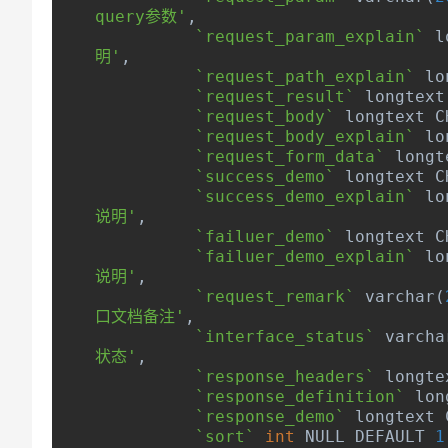
query参数'
,
`request_param_explain`
 l
明'
,
`request_path_explain`
 lo
`request_result`
 longtext
`request_body`
 longtext C
`request_body_explain`
 lo
`request_form_data`
 longt
`success_demo`
 longtext C
`success_demo_explain`
 lo
说明'
,
`failuer_demo`
 longtext C
`failuer_demo_explain`
 lo
说明'
,
`request_remark`
 varchar
(
口文档备注'
,
`interface_status`
 varcha
状态'
,
`response_headers`
 longte
`response_definition`
 lon
`response_demo`
 longtext 
`sort`
int
 NULL DEFAULT 
1