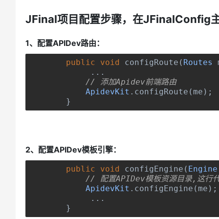
JFinal项目配置步骤，在JFinalCo
1、配置APIDev路由：
public
void
 configRoute
(
Routes
 
...
// 添加Apidev前端路由
ApidevKit
.
configRoute
(
me
);
}
2、配置APIDev模板引擎：
public
void
 configEngine
(
Engine
// 配置APIDev模板资源目录,这
ApidevKit
.
configEngine
(
me
);
...
}