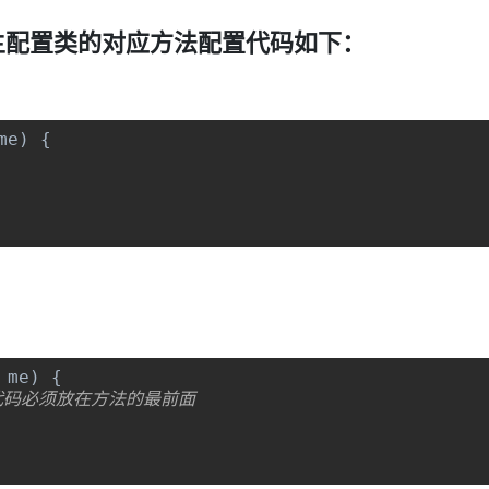
nfig主配置类的对应方法配置代码如下：
me
)
{
 me
)
{
行代码必须放在方法的最前面