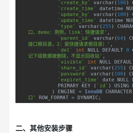
`create_by`
 varchar
(
100
)
 
`create_time`
 datetime NU
`update_by`
 varchar
(
100
)
 
`update_time`
 datetime NU
`type`
 varchar
(
255
)
 CHARA
口，demo：用例，link：快捷请求'
,
`parent_id`
 varchar
(
64
)
 C
接口根目录，2：是快捷请求根目录）'
,
`del`
int
 NULL DEFAULT 
0
 
记下级数据被删除，不显示回收站'
,
`visible`
int
 NULL DEFAUL
`share_id`
 varchar
(
255
)
 C
`password`
 varchar
(
100
)
 C
`expiret_time`
 date NULL 
	  PRIMARY KEY 
(
`id`
)
 USING 
)
 ENGINE 
=
InnoDB
 CHARACTER
口'
 ROW_FORMAT 
=
 DYNAMIC
;
二、其他安装步骤