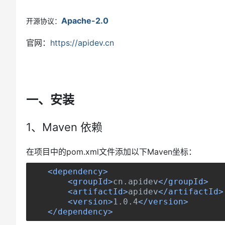
Apache-2.0
开源协议：
官网：
https://apidev.cn
一、安装
1、Maven 依赖
在项目中的pom.xml文件添加以下Maven坐标：
<dependency>
<groupId>
cn.apidev
</groupId>
<artifactId>
apidev
</artifactId>
<version>
1.0.4
</version>
</dependency>