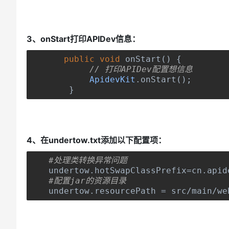
3、onStart打印APIDev信息：
public
void
 onStart
()
{
// 打印APIDev配置想信息
ApidevKit
.
onStart
();
}
4、在undertow.txt添加以下配置项：
#处理类转换异常问题
undertow
.
hotSwapClassPrefix
=
cn
.
apid
#配置jar的资源目录
undertow
.
resourcePath 
=
 src
/
main
/
we