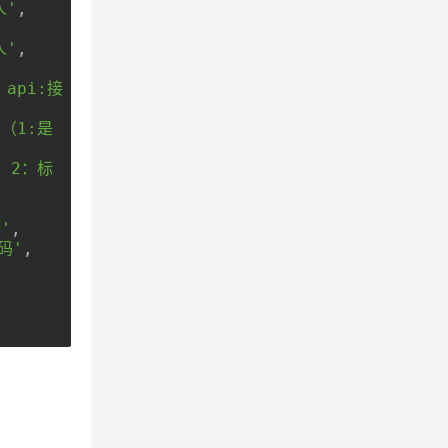
人'
,
人'
,
，api:接
d（1:是
，2：标
'
,
码'
,