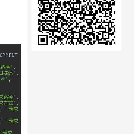
OMMENT 
'主
口路径'
,
口描述'
,
器'
,
,
求路径'
,
求方式'
,
T 
'请求
T 
'请求
'请求