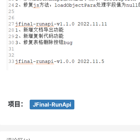
项目：
JFinal-RunApi