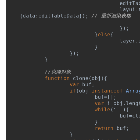
				edit
		 		layui
.
{
data
:
editTableData
});
// 重新渲染表格
});
}
else
{
				layer
.
}
});
}
//克隆对象
function
 clone
(
obj
){
var
 buf
;
if
(
obj 
instanceof
Arra
 			buf
=[];
var
 i
=
obj
.
leng
while
(
i
--){
 				buf
=
cl
}
return
 buf
;
}