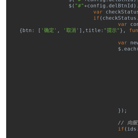
		$
(
"#"
+
config
.
delBtnId
)
var
 checkStatu
if
(
checkStatus
var
 co
{
btn
:
[
'确定'
,
'取消'
],
title
:
"提示"
},
fu
var
 ne
				$
.
each
});
// 向
if
(
ids