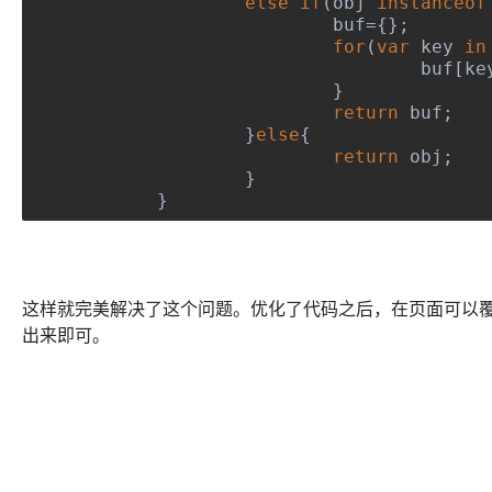
else
if
(
obj 
instanceof
 			buf
={};
for
(
var
 key 
in
 				buf
[
ke
}
return
 buf
;
}
else
{
return
 obj
;
}
}
这样就完美解决了这个问题。优化了代码之后，在页面可以覆盖重写
出来即可。