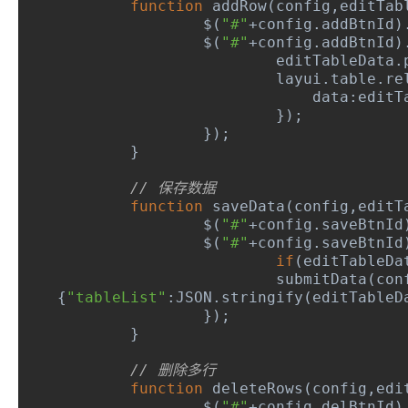
function
 addRow
(
config
,
editTab
 		$
(
"#"
+
config
.
addBtnId
)
		$
(
"#"
+
config
.
addBtnId
)
			editTableData
.
			layui
.
table
.
re
			    data
:
editT
});
});
}
// 保存数据
function
 saveData
(
config
,
editT
		$
(
"#"
+
config
.
saveBtnId
		$
(
"#"
+
config
.
saveBtnId
if
(
editTableDa
			submitData
(
con
{
"tableList"
:
JSON
.
stringify
(
editTableD
});
}
// 删除多行
function
 deleteRows
(
config
,
edi
		$
(
"#"
+
config
.
delBtnId
)